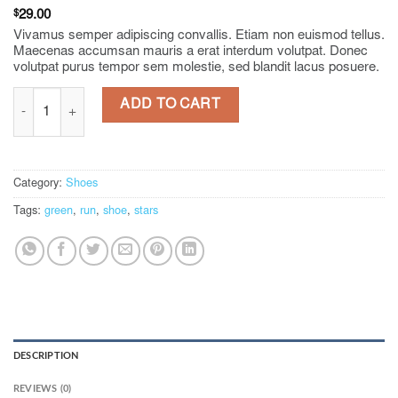
$
29.00
Vivamus semper adipiscing convallis. Etiam non euismod tellus.
Maecenas accumsan mauris a erat interdum volutpat. Donec
volutpat purus tempor sem molestie, sed blandit lacus posuere.
All Star Print Ox Converse quantity
ADD TO CART
Category:
Shoes
Tags:
green
,
run
,
shoe
,
stars
DESCRIPTION
REVIEWS (0)