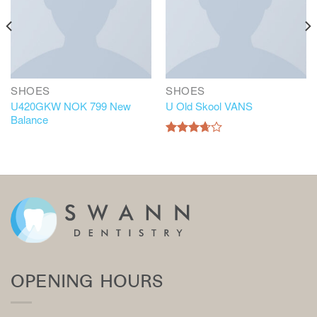
SHOES
SHOES
U420GKW NOK 799 New
U Old Skool VANS
Balance
Rated
3.67
out
of 5
OPENING HOURS