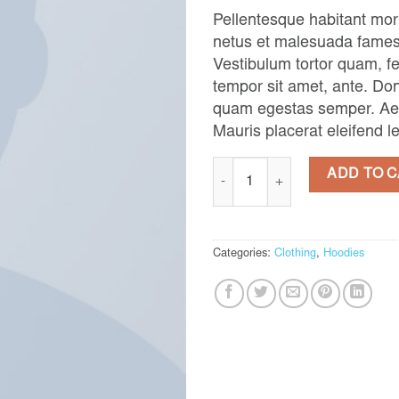
of 5
Pellentesque habitant morb
based on
customer
netus et malesuada fames 
ratings
Vestibulum tortor quam, feu
tempor sit amet, ante. Don
quam egestas semper. Aene
Mauris placerat eleifend l
Ninja Silhouette quantity
ADD TO 
Categories:
Clothing
,
Hoodies