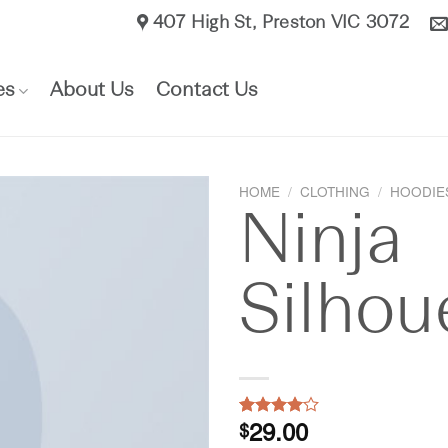
407 High St, Preston VIC 3072​
es
About Us
Contact Us
HOME
/
CLOTHING
/
HOODIE
Ninja
Silhou
Rated
5
$
29.00
4.00
out