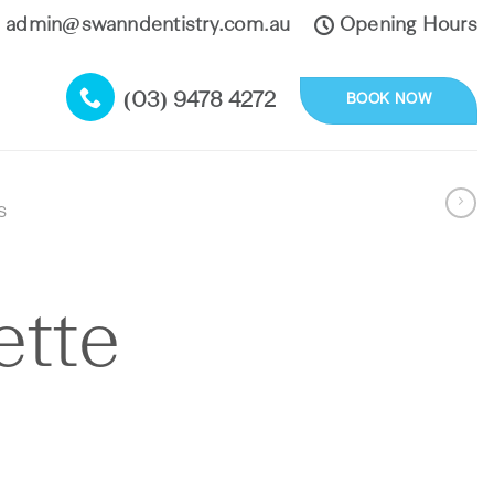
admin@swanndentistry.com.au
Opening Hours
(03) 9478 4272
BOOK NOW
S
ette