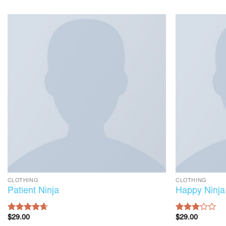
CLOTHING
CLOTHING
Patient Ninja
Happy Ninja
Rated
$
29.00
4.67
Rated
$
29.00