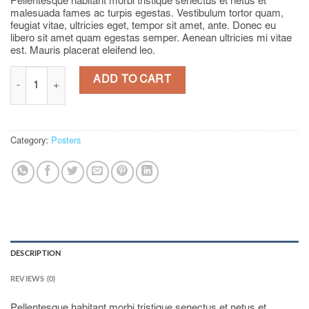
Pellentesque habitant morbi tristique senectus et netus et
malesuada fames ac turpis egestas. Vestibulum tortor quam,
feugiat vitae, ultricies eget, tempor sit amet, ante. Donec eu
libero sit amet quam egestas semper. Aenean ultricies mi vitae
est. Mauris placerat eleifend leo.
Ship Your Idea quantity
ADD TO CART
Category:
Posters
DESCRIPTION
REVIEWS (0)
Pellentesque habitant morbi tristique senectus et netus et